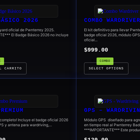
BÁSICO 2026
COMBO WARDRIVE
yard oficial de Pwnterrey 2025.
El kit definitivo para llevar Pwnt
E*** El Badge Básico 2026 no incluye
badge oficial 2026, módulo GPS
oficial...
$
999.00
E
COMBO
L CARRITO
SELECT OPTIONS
PREMIUM
GPS – WARDRIVI
ompleto! Incluye el badge oficial 2026
Módulo GPS diseñado para agre
 y antena para wardriving,...
en tiempo real al Pwnterrey Ba
***IMPORTANTE*** Este product
00
$
120.00