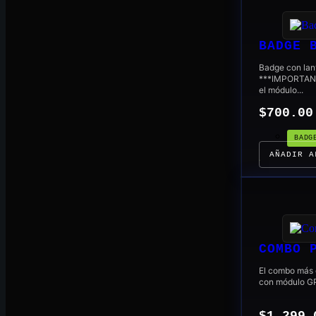
BADGE 
Badge con lan
***IMPORTANT
el módulo...
$
700.00
BADG
AÑADIR A
COMBO 
El combo más c
con módulo GPS
$
1,299.