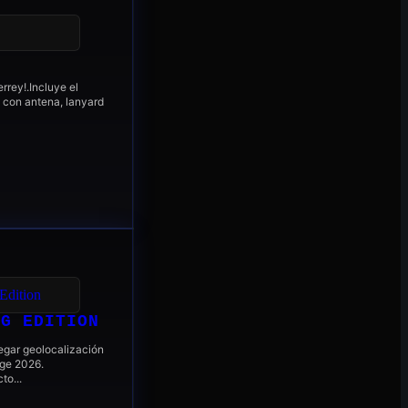
R
errey!.Incluye el
 con antena, lanyard
NG EDITION
gar geolocalización
dge 2026.
o...